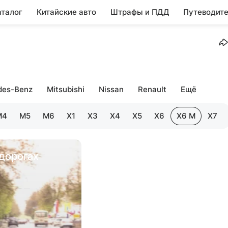
аталог
Китайские авто
Штрафы и ПДД
Путеводите
des-Benz
Mitsubishi
Nissan
Renault
Ещё
M4
M5
M6
X1
X3
X4
X5
X6
X6 M
X7
дорогах