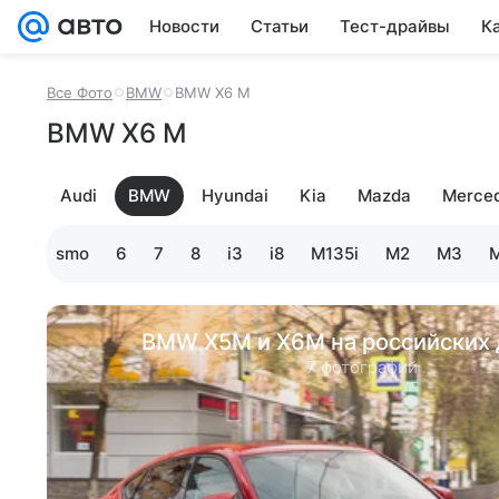
Новости
Статьи
Тест-драйвы
К
Все Фото
BMW
BMW X6 M
BMW X6 M
Audi
BMW
Hyundai
Kia
Mazda
Merce
ran Turismo
6
7
8
i3
i8
M135i
M2
M3
BMW X5M и X6M на российских 
7 фотографий