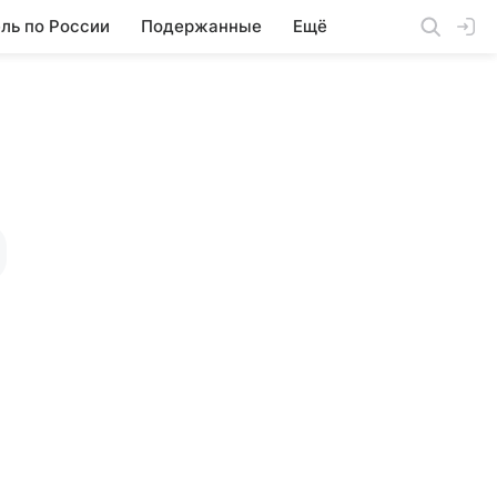
ль по России
Подержанные
Ещё
Z4
Z4 M