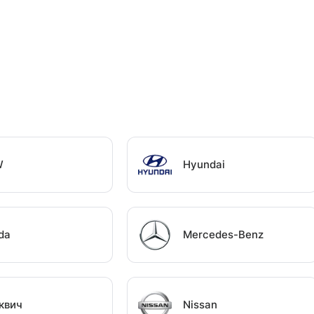
W
Hyundai
da
Mercedes-Benz
квич
Nissan