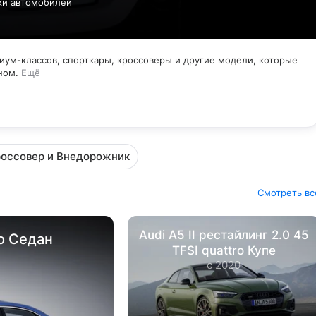
ики автомобилей
иум-классов, спорткары, кроссоверы и другие модели, которые
ном.
Ещё
оссовер и Внедорожник
Смотреть вс
Audi A5 II рестайлинг 2.0 45
ro Седан
TFSI quattro Купе
с 2020