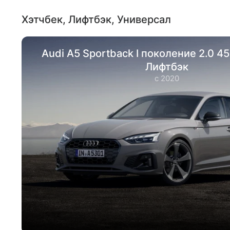
Хэтчбек, Лифтбэк, Универсал
Audi А5 Sportback I поколение 2.0 45
Лифтбэк
с 2020