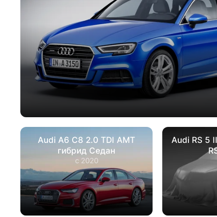
Audi A6 C8 2.0 TDI AMT
Audi RS 5 I
гибрид Седан
R
с 2020