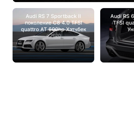
Audi RS 7 Sportback II
Audi RS 6
поколение С8 4.0 TFSI
TFSI qu
quattro AT 600hp Хэтчбек
Ун
с 2020