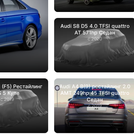
Audi S8 D5 4.0 TFSI quattro
AT 571hp Седан
с 2020
I (F5) Рестайлинг
Audi A4 B(9) рестайлинг 2.0
S 5 Купе
AMT 249hp 45 TFSI quattro
с 2019
Седан
с 2019