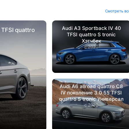
Смотреть вс
Audi А3 Sportback IV 40
 TFSI quattro
TFSI quattro S tronic
Хэтчбек
с 2020
Audi A6 allroad quattro С8
IV поколение 3.0 55 TFSI
quattro S tronic Универсал
с 2020