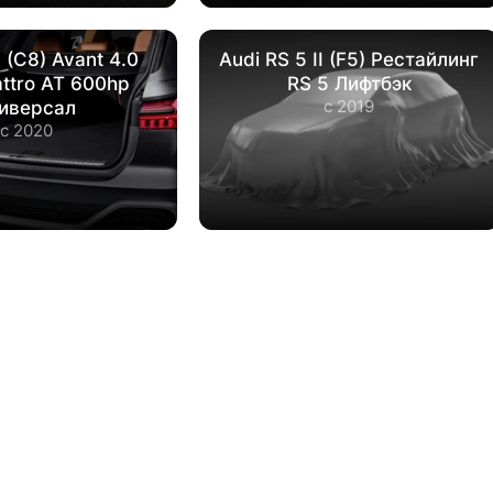
 (C8) Avant 4.0
Audi RS 5 II (F5) Рестайлинг
attro AT 600hp
RS 5 Лифтбэк
с 2019
иверсал
с 2020