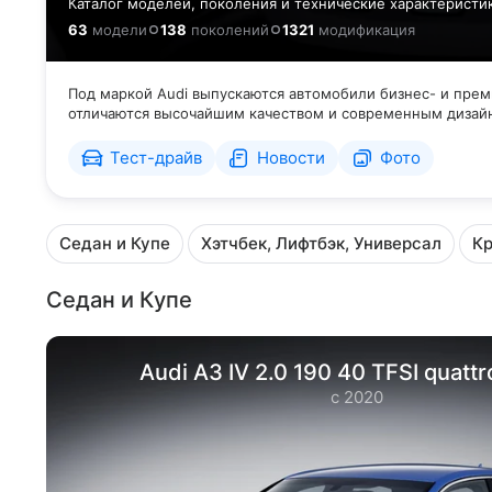
Каталог моделей, поколения и технические характерист
63
модели
138
поколений
1321
модификация
Под маркой Audi выпускаются автомобили бизнес- и прем
отличаются высочайшим качеством и современным дизай
Тест-драйв
Новости
Фото
Седан и Купе
Хэтчбек, Лифтбэк, Универсал
Кр
Седан и Купе
Audi A3 IV 2.0 190 40 TFSI quatt
с 2020