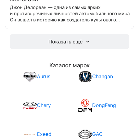
Джон Делореан — одна из самых ярких
и противоречивых личностей автомобильного мира
Он вошел в историю как создатель культового
автомобиля DeLorean DMC-12, который стал
символом эпохи, благодаря фильму «Назад
Показать ещё
Каталог марок
Aurus
Changan
Chery
DongFeng
Exeed
GAC