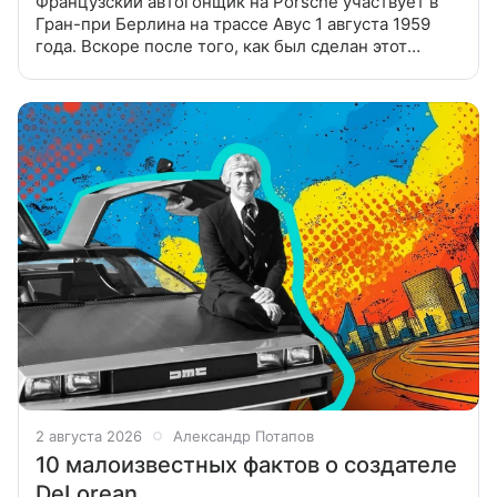
Французский автогонщик на Porsche участвует в
Гран-при Берлина на трассе Авус 1 августа 1959
года. Вскоре после того, как был сделан этот
снимок, Porsche 718 RSK Бера потерял управление
на северном повороте и
2 августа 2026
Александр Потапов
10 малоизвестных фактов о создателе
DeLorean