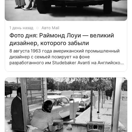
1 день назад
Авто Mail
Фото дня: Раймонд Лоуи — великий
дизайнер, которого забыли
8 августа 1963 года американский промышленный
дизайнер с семьей позирует на фоне
разработанного им Studebaker Avanti на Английской
набережной в Ницце. Раймонд Лоуи —
основоположник промышленного дизайна