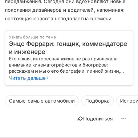
передвижения. Сегодня они вдохновляют новые
поколения дизайнеров и водителей, напоминая:
настоящая красота неподвластна времени.
Узнать больше по теме
Энцо Феррари: гонщик, коммендаторе
и инженере
Его яркая, интересная жизнь не раз привлекала
внимание кинематографистов и биографов:
расскажем и мы о его биографии, личной жизни,
достижениях и вкладе в развитие автоспорта
Читать дальше
Самые-самые автомобили
Подборка
Истор
Поделиться