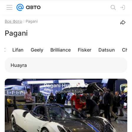
Все Фото
Pagani
Pagani
AZ
Lifan
Geely
Brilliance
Fisker
Datsun
Cha
Huayra
Pagani Huyara BC
11 фотографий