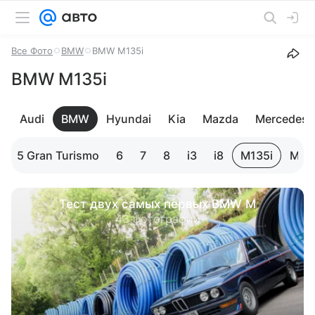
Все Фото
BMW
BMW M135i
BMW M135i
Audi
BMW
Hyundai
Kia
Mazda
Mercedes-
5 Gran Turismo
6
7
8
i3
i8
M135i
M2
Тест двух самых первых BMW M
43 фотографии