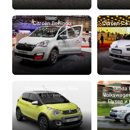
Citroën Berlingo
Citroen C4 
18 фотографий
10 
Citroen C1 Urban Ride
Skoda 
1 фотография
Volkswagen
Elysee и 
39 