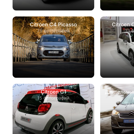
Citroen C4 Picasso
Citroen 
75 фотографий
13 
Citroen C1
Длительный
15 фотографий
27 