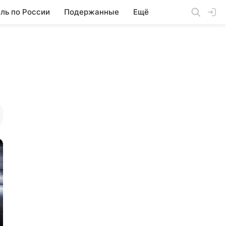
ль по России
Подержанные
Ещё
C5
C6
C-Crosser
C-Elysee
DS
DS3
DS4