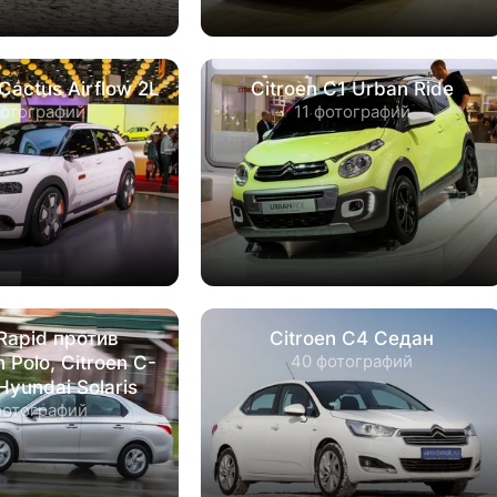
Cactus Airflow 2L
Citroen C1 Urban Ride
фотографий
11 фотографий
Rapid против
Citroen C4 Седан
40 фотографий
 Polo, Citroen C-
Hyundai Solaris
фотографий