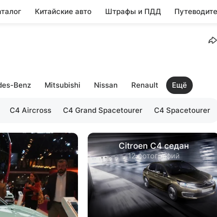
аталог
Китайские авто
Штрафы и ПДД
Путеводите
des-Benz
Mitsubishi
Nissan
Renault
Ещё
C4 Aircross
C4 Grand Spacetourer
C4 Spacetourer
Citroen C4 седан
12 фотографий