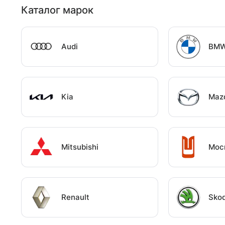
Каталог марок
Audi
BM
Kia
Maz
Mitsubishi
Мос
Renault
Sko