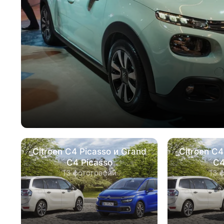
Citroen C4 Picasso и Grand
Citroen C4
C4 Picasso
C4
13 фотографий
13 