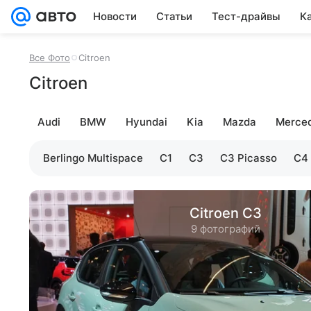
Новости
Статьи
Тест-драйвы
К
Все Фото
Citroen
Citroen
Audi
BMW
Hyundai
Kia
Mazda
Merce
Berlingo Multispace
C1
C3
C3 Picasso
C4
Citroen C3
9 фотографий