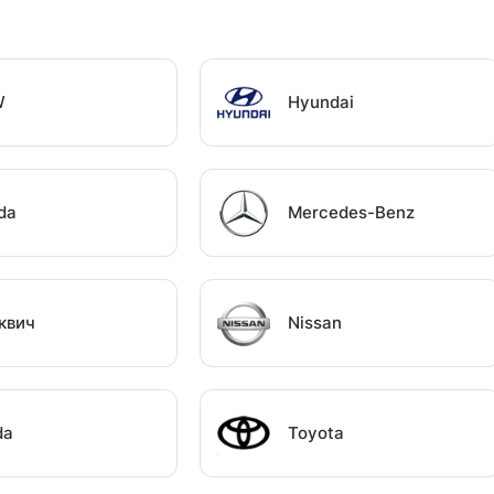
W
Hyundai
da
Mercedes-Benz
квич
Nissan
da
Toyota