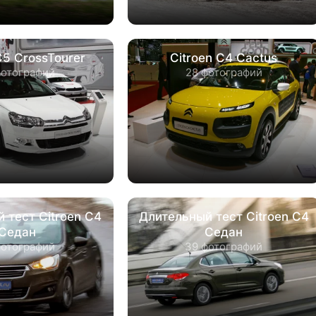
С5 CrossTourer
Citroen C4 Cactus
фотографий
28 фотографий
 тест Citroen C4
Длительный тест Citroen C4
Седан
Седан
фотографий
39 фотографий