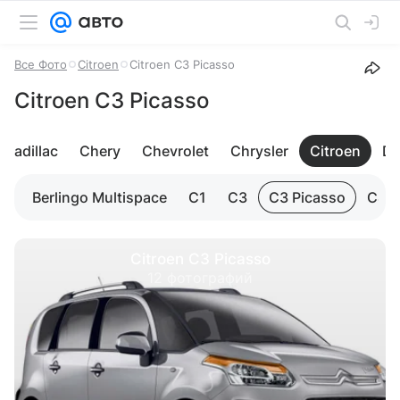
Все Фото
Citroen
Citroen C3 Picasso
Citroen C3 Picasso
Cadillac
Chery
Chevrolet
Chrysler
Citroen
Da
Berlingo Multispace
C1
C3
C3 Picasso
C4
Citroen C3 Picasso
12 фотографий