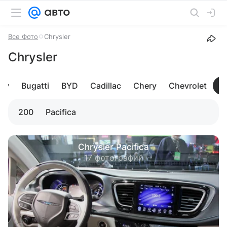
Все Фото
Chrysler
Chrysler
ley
Bugatti
BYD
Cadillac
Chery
Chevrolet
C
200
Pacifica
Chrysler Pacifica
17 фотографий