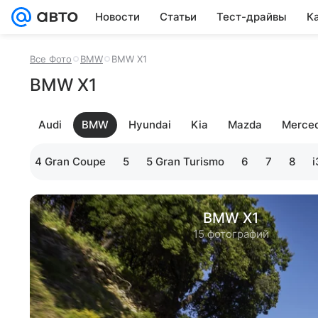
Новости
Статьи
Тест-драйвы
К
Все Фото
BMW
BMW X1
BMW X1
Audi
BMW
Hyundai
Kia
Mazda
Merce
4
4 Gran Coupe
5
5 Gran Turismo
6
7
8
i
BMW X1
15 фотографий