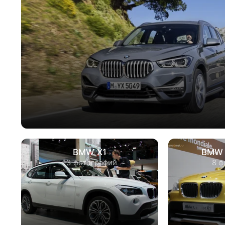
BMW X1
BMW 
13 фотографий
8 ф