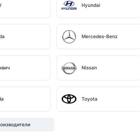
W
Hyundai
da
Mercedes-Benz
квич
Nissan
da
Toyota
роизводители