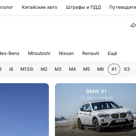
аталог
Китайские авто
Штрафы и ПДД
Путеводите
des-Benz
Mitsubishi
Nissan
Renault
Ещё
3
i8
M135i
M2
M3
M4
M5
M6
X1
X3
BMW X1
75 фотографий