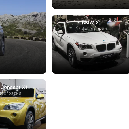
BMW X1
17 фотографий
Concept X1
отографий