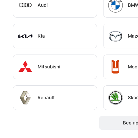
Audi
BM
Kia
Maz
Mitsubishi
Мос
Renault
Sko
Все п