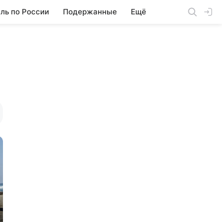
ль по России
Подержанные
Ещё
X4
X5
X6
X6 M
X7
Z4
Z4 M