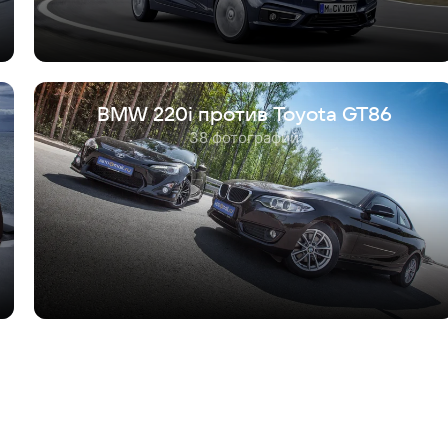
BMW 220i против Toyota GT86
38 фотографий