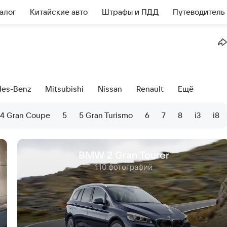
алог
Китайские авто
Штрафы и ПДД
Путеводитель
es-Benz
Mitsubishi
Nissan
Renault
Ещё
4 Gran Coupe
5
5 Gran Turismo
6
7
8
i3
i8
BMW 2 Gran Tourer
110 фотографий