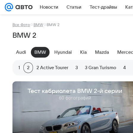
Новости
Статьи
Тест-драйвы
Кат
Все Фото
BMW
BMW 2
BMW 2
Audi
BMW
Hyundai
Kia
Mazda
Merced
1
2
2 Active Tourer
3
3 Gran Turismo
4
Тест кабриолета BMW 2-й серии
60 фотографий