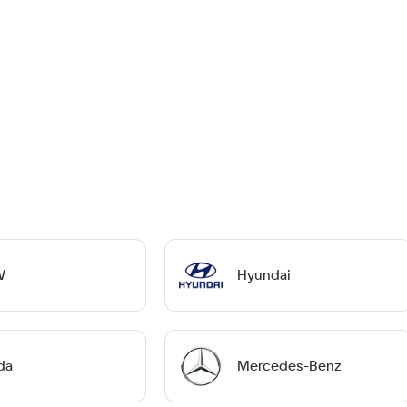
W
Hyundai
da
Mercedes-Benz