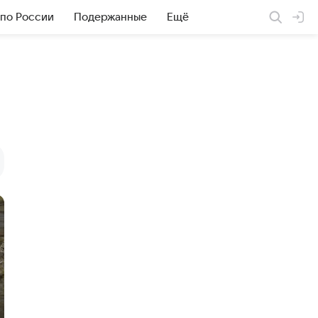
 по России
Подержанные
Ещё
M135i
M2
M3
M4
M5
M6
X1
X3
X4
X