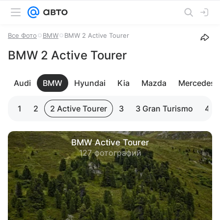
Все Фото
BMW
BMW 2 Active Tourer
BMW 2 Active Tourer
Audi
BMW
Hyundai
Kia
Mazda
Mercedes-
1
2
2 Active Tourer
3
3 Gran Turismo
4
BMW Active Tourer
127 фотографий