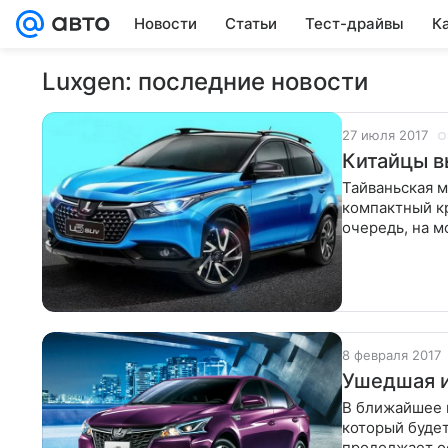
Новости
Статьи
Тест-драйвы
К
Luxgen: последние новости
27 июля 2017
Китайцы в
Тайваньская м
компактный к
очередь, на м
самобытный д
8 февраля 2017
Ушедшая и
В ближайшее в
который будет
продолжает ос