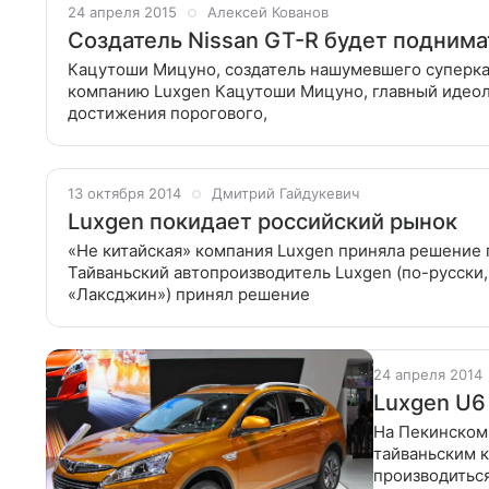
24 апреля 2015
Алексей Кованов
Создатель Nissan GT-R будет поднима
Кацутоши Мицуно, создатель нашумевшего суперкар
компанию Luxgen Кацутоши Мицуно, главный идеоло
достижения порогового,
13 октября 2014
Дмитрий Гайдукевич
Luxgen покидает российский рынок
«Не китайская» компания Luxgen приняла решение 
Тайваньский автопроизводитель Luxgen (по-русски
«Лаксджин») принял решение
24 апреля 2014
Luxgen U6
На Пекинском
тайваньским к
производиться