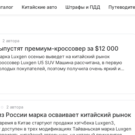
аталог
Китайские авто
Штрафы и ПДД
Путеводите
2 автора
ыпустят премиум-кроссовер за $12 000
арка Luxgen осенью выведет на китайский рынок
россовер Luxgen U5 SUV Машина рассчитана, в первую
олодых покупателей, поэтому получила очень яркий и
изайн, который
2 автора
з России марка осваивает китайский рынок
ремя в Китае стартуют продажи хэтчбека Luxgen3,
 доступен в трех модификациях Тайваньская марка Luxgen
ваивать китайский авторынок, на который приходится