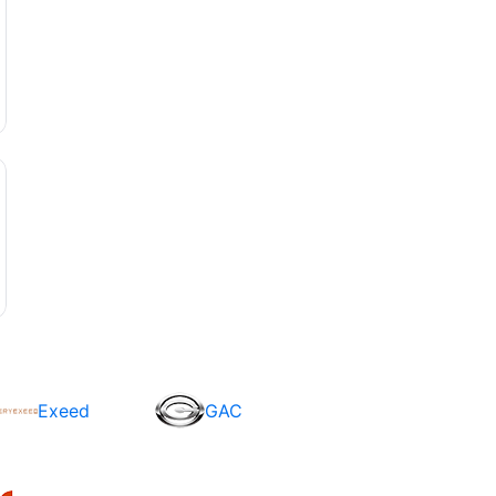
Exeed
GAC