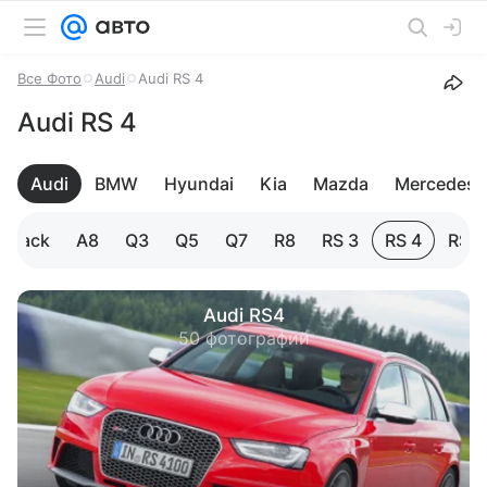
Все Фото
Audi
Audi RS 4
Audi RS 4
Audi
BMW
Hyundai
Kia
Mazda
Mercedes-
rtback
A8
Q3
Q5
Q7
R8
RS 3
RS 4
RS 5
Audi RS4
50 фотографий