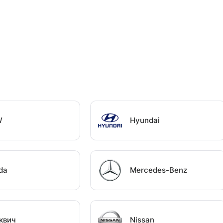
W
Hyundai
da
Mercedes-Benz
квич
Nissan