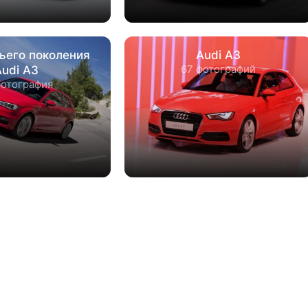
тьего поколения
Audi A3
67 фотографий
Audi A3
фотография