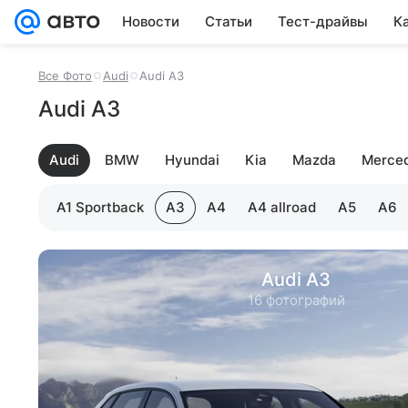
Новости
Статьи
Тест-драйвы
К
Все Фото
Audi
Audi A3
Audi A3
Audi
BMW
Hyundai
Kia
Mazda
Merce
A1 Sportback
A3
A4
A4 allroad
A5
A6
Audi A3
16 фотографий