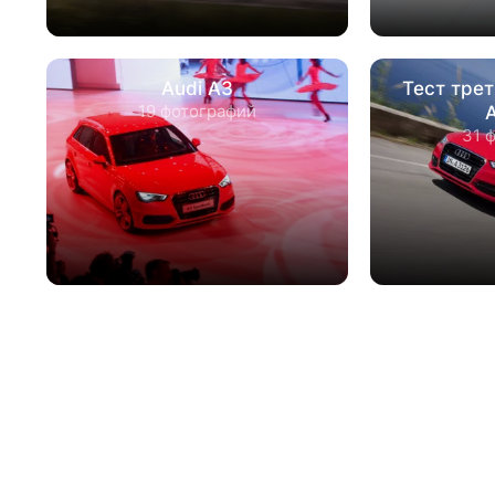
Audi A3
Тест тре
19 фотографий
31 