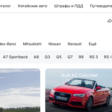
аталог
Китайские авто
Штрафы и ПДД
Путеводите
des-Benz
Mitsubishi
Nissan
Renault
Ещё
A7 Sportback
A8
Q3
Q5
Q7
R8
RS 3
RS 
Audi A3 Cabriolet
72 фотографии