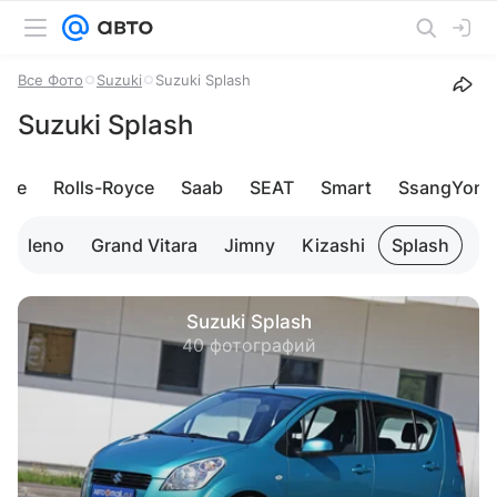
Все Фото
Suzuki
Suzuki Splash
Suzuki Splash
che
Rolls-Royce
Saab
SEAT
Smart
SsangYong
Baleno
Grand Vitara
Jimny
Kizashi
Splash
Sw
Suzuki Splash
40 фотографий