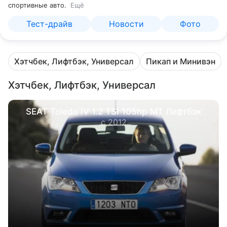
спортивные авто.
Ещё
Тест-драйв
Новости
Фото
Хэтчбек, Лифтбэк, Универсал
Пикап и Минивэн
Хэтчбек, Лифтбэк, Универсал
SEAT Toledo IV 1.2 TSI 105hp MT Лифтбэк
с 2012