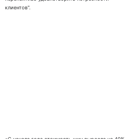
клиентов".
«С начала года стоимость шин выросла на 40%, —