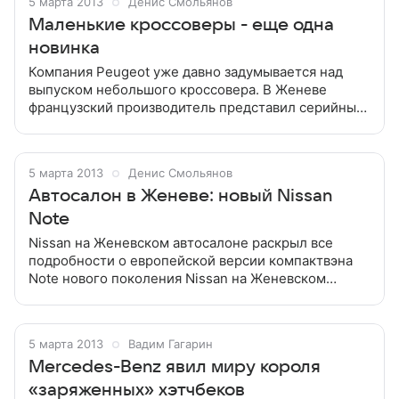
5 марта 2013
Денис Смольянов
Маленькие кроссоверы - еще одна
новинка
Компания Peugeot уже давно задумывается над
выпуском небольшого кроссовера. В Женеве
французский производитель представил серийный
вариант машины Компания Peugeot уже давно
задумывается над выпуском небольшого
кроссовера
5 марта 2013
Денис Смольянов
Автосалон в Женеве: новый Nissan
Note
Nissan на Женевском автосалоне раскрыл все
подробности о европейской версии компактвэна
Note нового поколения Nissan на Женевском
автосалоне раскрыл все подробности о
европейской версии компактвэна Note нового
поколения.
5 марта 2013
Вадим Гагарин
Mercedes-Benz явил миру короля
«заряженных» хэтчбеков