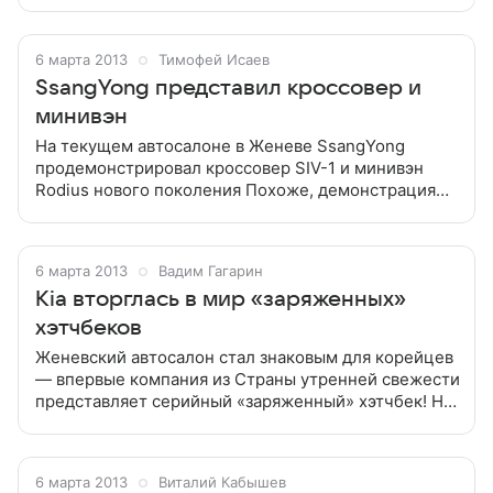
кроссоверы набирают обороты — один за другим
автопроизводители подхватывают успешный
пример
6 марта 2013
Тимофей Исаев
SsangYong представил кроссовер и
минивэн
На текущем автосалоне в Женеве SsangYong
продемонстрировал кроссовер SIV-1 и минивэн
Rodius нового поколения Похоже, демонстрация
очередного концептуального кроссовера
становится доброй традицией SsangYong. В 2011
6 марта 2013
Вадим Гагарин
Kia вторглась в мир «заряженных»
хэтчбеков
Женевский автосалон стал знаковым для корейцев
— впервые компания из Страны утренней свежести
представляет серийный «заряженный» хэтчбек! На
этот шаг осмелилась KIA, которая выкатила на стенд
cee’d GT и его трёхдверный
6 марта 2013
Виталий Кабышев