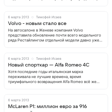
минималистичная красота, свойственная
произведениям восточной культуры, имеет еще и
6 марта 2013
Тимофей Исаев
Volvo - новым стало все
На автосалоне в Женеве компания Volvo
представила обновление почти всего модельного
ряда Рестайлингом отдельной модели давно уже
никого не удивить: через эту стадию проходят
практически все современные автомобили,
6 марта 2013
Тимофей Исаев
Новый спорткар — Alfa Romeo 4C
Хотя последние годы итальянская марка
переживала не лучшие времена, время
триумфального возвращения Alfa Romeo всё же
настало. Итак, встречайте новый спорткар — Alfa
Romeo 4C «Каждый раз, когда я вижу Alfa Romeo,
6 марта 2013
McLaren P1: миллион евро за 916