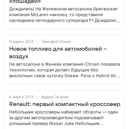
«лошадей»
Дождались! На Женевском автосалоне британская
компания McLaren наконец-то представила
наследника легендарного суперкара F1 Дождались!
На Женевском автосалоне британская компания
McLaren наконец-то представила наследника
6 марта 2013
Тимофей Исаев
Новое топливо для автомобилей –
воздух
На автосалоне в Женеве компания Citroen показала
технологию, которая делает будущее без
выхлопных газов чуточку ближе. Речь о Hybrid Air
Гибридными автомобилями уже давно никого не
удивишь — такие транспортные средства
6 марта 2013
Вадим Гагарин
Renault: первый компактный кроссовер
Небольшие кроссоверы набирают обороты — один
за другим автопроизводители подхватывают
успешный пример Nissan Juke Небольшие