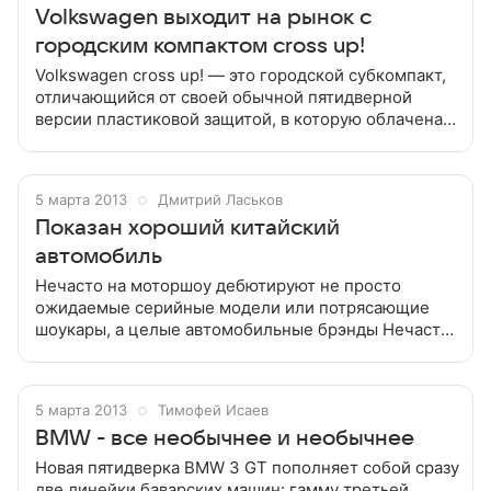
Volkswagen выходит на рынок с
городским компактом cross up!
Volkswagen cross up! — это городской субкомпакт,
отличающийся от своей обычной пятидверной
версии пластиковой защитой, в которую облачена
нижняя часть кузова и колёсные арки Volkswagen
cross up! — это городской
5 марта 2013
Дмитрий Ласьков
Показан хороший китайский
автомобиль
Нечасто на моторшоу дебютируют не просто
ожидаемые серийные модели или потрясающие
шоукары, а целые автомобильные брэнды Нечасто
на моторшоу дебютируют не просто ожидаемые
серийные модели или потрясающие шоукары,
5 марта 2013
Тимофей Исаев
BMW - все необычнее и необычнее
Новая пятидверка BMW 3 GT пополняет собой сразу
две линейки баварских машин: гамму третьей