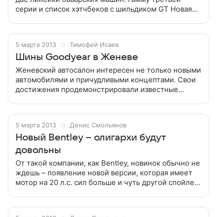
серии и список хэтчбеков с шильдиком GT Новая
пятидверка BMW 3 GT пополняет собой сразу две
линейки баварских машин: гамму
5 марта 2013
Тимофей Исаев
Шины Goodyear в Женеве
Женевский автосалон интересен не только новыми
автомобилями и причудливыми концептами. Свои
достижения продемонстрировали известные
производители автомобильных покрышек —
компании Goodyear и Dunlop Женевский автосалон
5 марта 2013
Денис Смольянов
Новый Bentley – олигархи будут
довольны
От такой компании, как Bentley, новинок обычно не
ждешь – появление новой версии, которая имеет
мотор на 20 л.с. сил больше и чуть другой спойлер
От такой компании, как Bentley, новинок обычно не
ждешь – появление