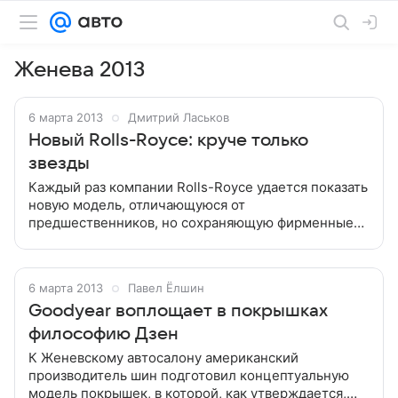
Женева 2013
6 марта 2013
Дмитрий Ласьков
Новый Rolls-Royce: круче только
звезды
Каждый раз компании Rolls-Royce удается показать
новую модель, отличающуюся от
предшественников, но сохраняющую фирменные
черты марки. Итак, встречайте: новый Rolls-Royce
Wraith Автомобили Rolls-Royce уже давно
6 марта 2013
Павел Ёлшин
Goodyear воплощает в покрышках
философию Дзен
К Женевскому автосалону американский
производитель шин подготовил концептуальную
модель покрышек, в которой, как утверждается,