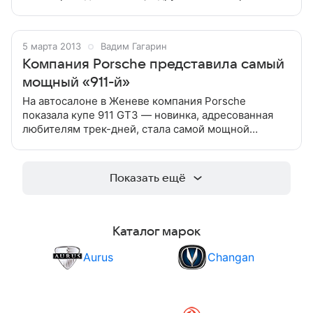
с запасом хода 300 километров Mitsubishi показала
в Женеве два концептуальных
5 марта 2013
Вадим Гагарин
Компания Porsche представила самый
мощный «911-й»
На автосалоне в Женеве компания Porsche
показала купе 911 GT3 — новинка, адресованная
любителям трек-дней, стала самой мощной
версией нового поколения «911-го» На автосалоне
в Женеве компания Porsche показала купе
Показать ещё
Каталог марок
Aurus
Changan