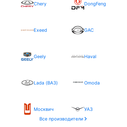
Chery
DongFeng
Exeed
GAC
Geely
Haval
Lada (ВАЗ)
Omoda
Москвич
УАЗ
Все производители