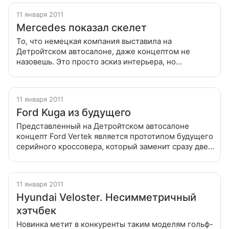
11 января 2011
Mercedes показал скелет
То, что немецкая компания выставила на
Детройтском автосалоне, даже концептом не
назовешь. Это просто эскиз интерьера, но
выполненный не на бумаге или экране компьютера,
а воплощенный в металле и пластике То, что
11 января 2011
Ford Kuga из будущего
Представленный на Детройтском автосалоне
концепт Ford Vertek является прототипом будущего
серийного кроссовера, который заменит сразу две
модели — европейскую Kuga и американский
Escape Представленный на Детройтском
11 января 2011
Hyundai Veloster. Несимметричный
хэтчбек
Новинка метит в конкуренты таким моделям гольф-