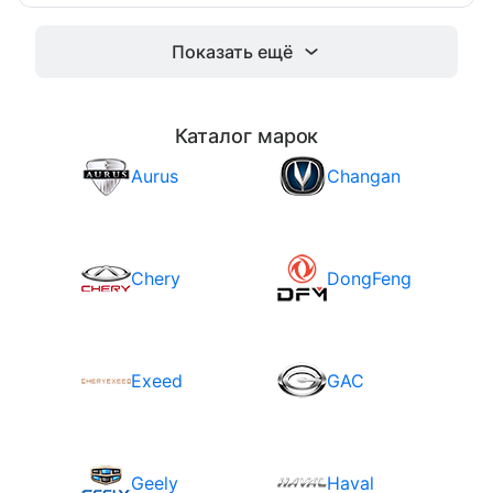
на автосалоне в Детройте какую-то
Показать ещё
Каталог марок
Aurus
Changan
Chery
DongFeng
Exeed
GAC
Geely
Haval