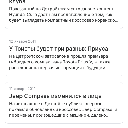
клуба
Показанный на Детройтском автосалоне концепт
Hyundai Curb дает нам представление о том, как
будет выглядеть компактный кроссовер корейской
марки, который займет место на ступень ниже ix35
Показанный на Детройтском
12 января 2011
У Тойоты будет три разных Приуса
На Детройтском автосалоне прошла премьера
гибридного компактвэна Toyota Prius V, а также
рассекречена первая информация о будущем
компактном хэтчбеке С, который получит
аналогичную силовую установку На Детройтском
11 января 2011
Jeep Compass изменился в лице
На автосалоне в Детройте публике впервые
показали обновленный кроссовер Jeep Compass, и
перемены, произошедшие с машиной, далеко
выходят за рамки понятия «рестайлинг» На
автосалоне в Детройте публике впервые показали