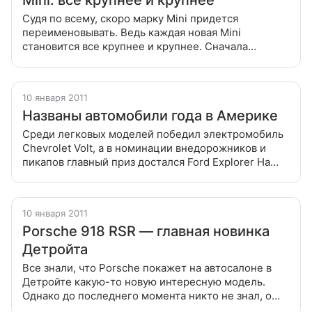
Mini: все крупнее и крупнее
Судя по всему, скоро марку Mini придется
переименовывать. Ведь каждая новая Mini
становится все крупнее и крупнее. Сначала
появился большой универсал Clubman Судя по
всему, скоро марку Mini придется
переименовывать.
10 января 2011
Названы автомобили года в Америке
Среди легковых моделей победил электромобиль
Chevrolet Volt, а в номинации внедорожников и
пикапов главный приз достался Ford Explorer На
открывшемся сегодня Детройтском автосалоне
состоялось вручение американской
10 января 2011
Porsche 918 RSR — главная новинка
Детройта
Все знали, что Porsche покажет на автосалоне в
Детройте какую-то новую интересную модель.
Однако до последнего момента никто не знал, о
чем же идет речь Все знали, что Porsche покажет