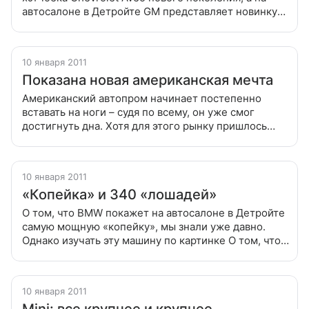
автосалоне в Детройте GM представляет новинку
под иным именем и с новым кузовом седан Прошло
всего три месяца с момента показа
10 января 2011
Показана новая американская мечта
Американский автопром начинает постепенно
вставать на ноги – судя по всему, он уже смог
достигнуть дна. Хотя для этого рынку пришлось
пройти через многое Американский автопром
начинает постепенно вставать на ноги
10 января 2011
«Копейка» и 340 «лошадей»
О том, что BMW покажет на автосалоне в Детройте
самую мощную «копейку», мы знали уже давно.
Однако изучать эту машину по картинке О том, что
BMW покажет на автосалоне в Детройте самую
мощную «копейку», мы знали
10 января 2011