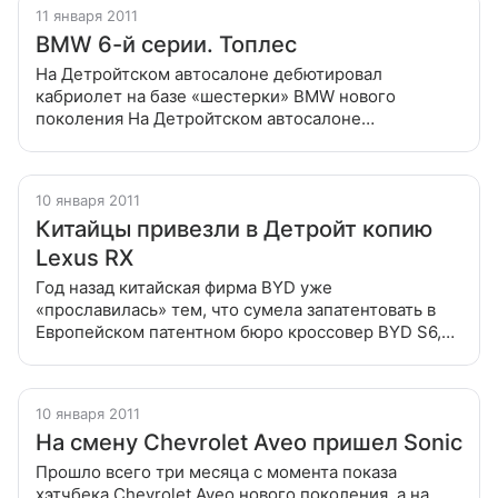
11 января 2011
BMW 6-й серии. Топлес
На Детройтском автосалоне дебютировал
кабриолет на базе «шестерки» BMW нового
поколения На Детройтском автосалоне
дебютировал кабриолет на базе «шестерки» BMW
нового поколения. Аналогичное купе баварцы
показали
10 января 2011
Китайцы привезли в Детройт копию
Lexus RX
Год назад китайская фирма BYD уже
«прославилась» тем, что сумела запатентовать в
Европейском патентном бюро кроссовер BYD S6,
который оказался не чем иным, как «пиратской»
копией Lexus RX Год назад китайская фирма
10 января 2011
На смену Chevrolet Aveo пришел Sonic
Прошло всего три месяца с момента показа
хэтчбека Chevrolet Aveo нового поколения, а на