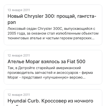
мерседесовская конструкция дверей,
поднимающихся
13 января 2011
Новый Chrysler 300: прощай, гангста-
рэп
Люксовый седан Chrysler 300C, выпускающийся с
2005 года, за океаном стал излюбленным объектом
тюнинговых ателье и частым героем рэперских
клипов. Представленная на Детройтском
автосалоне новинка явно претендует
12 января 2011
Ателье Mopar взялось за Fiat 500
Так, в Детройте старейший американский
производитель запчастей и аксессуаров - фирма
Mopar - представил «улучшенную» версию
итальянского малыша Старейший американский
производитель запчастей и аксессуаров фирма
12 января 2011
Hyundai Curb. Кроссовер из ночного