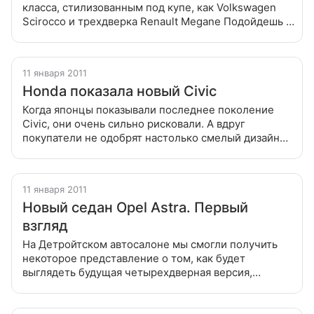
класса, стилизованным под купе, как Volkswagen
Scirocco и трехдверка Renault Megane Подойдешь к
машине с водительской стороны — она выглядит
трехдверкой, а обойдешь
11 января 2011
Honda показала новый Civic
Когда японцы показывали последнее поколение
Civic, они очень сильно рисковали. А вдруг
покупатели не одобрят настолько смелый дизайн
Когда японцы показывали последнее поколение
Civic, они очень сильно рисковали.
11 января 2011
Новый седан Opel Astra. Первый
взгляд
На Детройтском автосалоне мы смогли получить
некоторое представление о том, как будет
выглядеть будущая четырехдверная версия,
познакомившись с новым… Бьюиком Пока новое
поколение Астры продается только в пятидверном