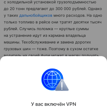
с холодильной установкой грузоподъемностью
до 20 тонн предлагают до 300 000 рублей. Однако
у таких
дальнобойщиков
много расходов. На одно
только топливо в рейсе они тратят десятки тысяч
рублей. Случись поломка — круглые суммы
на устранение идут из кармана владельца
машины. Техобслуживание и замена дорогих
грузовых шин — тоже. Поэтому в сухом остатке
водитель на своей фуре может в месяц получать
примерно те же 100 000 рублей,
что и дальнобойщик на машине компании.
Контент недоступен
Деньги
Лайфстайл
Российские
У вас включ
ён
V
P
N