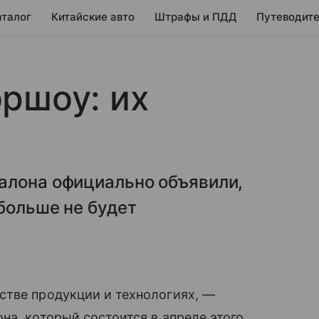
аталог
Китайские авто
Штрафы и ПДД
Путеводите
ршоу: их
алона официально объявили,
больше не будет
стве продукции и технологиях, —
на, который состоится в апреле этого