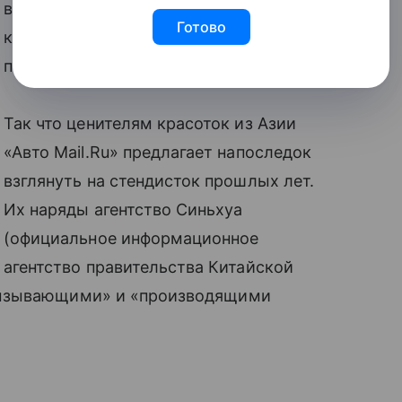
вместо репортажей о прекрасных
Готово
китайских автомобилях журналисты
пишут материалы о девушках!
Так что ценителям красоток из Азии
«Авто Mail.Ru» предлагает напоследок
взглянуть на стендисток прошлых лет.
Их наряды агентство Синьхуа
(официальное информационное
агентство правительства Китайской
вызывающими» и «производящими