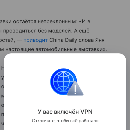
авки остаётся непреклонным: «И в
ы проводиться без моделей. А ещё
остей, —
приводит
China Daily слова Яня
ям настоящие автомобильные выставки».
Надо заметить, что власти Поднебесной
уже давно пытались надавить на
организаторов выставок и отлучить
моделей от участия, поскольку, по
опросам, половина посетителей
У вас включ
ён
V
P
N
приходит на салоны только для того,
Отключите, чтобы всё работало
чтобы поглазеть на манекенщиц. А