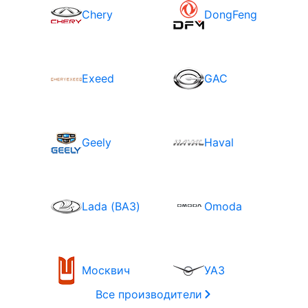
Chery
DongFeng
Exeed
GAC
Geely
Haval
Lada (ВАЗ)
Omoda
Москвич
УАЗ
Все производители