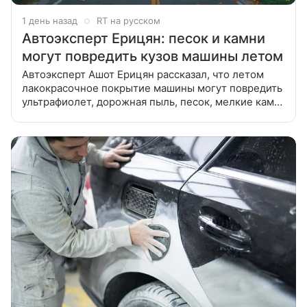
1 день назад
RT на русском
Автоэксперт Ерицян: песок и камни
могут повредить кузов машины летом
Автоэксперт Ашот Ерицян рассказал, что летом
лакокрасочное покрытие машины могут повредить
ультрафиолет, дорожная пыль, песок, мелкие камни
и следы насекомых. В беседе с «Газетой.Ru»
он отметил,