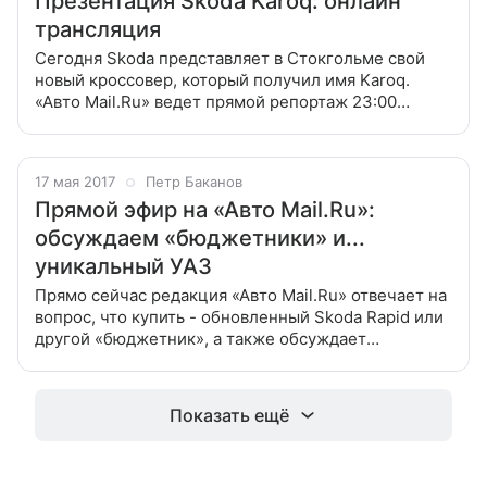
Презентация Skoda Karoq: онлайн
трансляция
Сегодня Skoda представляет в Стокгольме свой
новый кроссовер, который получил имя Karoq.
«Авто Mail.Ru» ведет прямой репортаж 23:00
Вместо постскриптума: Skoda сняла короткий ролик
— посмотрите, что может Karoq
17 мая 2017
Петр Баканов
Прямой эфир на «Авто Mail.Ru»:
обсуждаем «бюджетники» и...
уникальный УАЗ
Прямо сейчас редакция «Авто Mail.Ru» отвечает на
вопрос, что купить - обновленный Skoda Rapid или
другой «бюджетник», а также обсуждает
уникальный советский внедорожник Задавайте
любые вопросы об этих машинах (и
Показать ещё