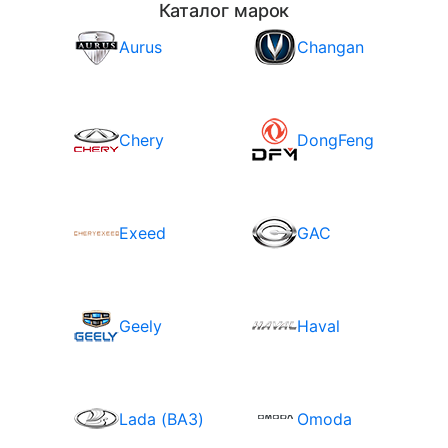
Каталог марок
Aurus
Changan
Chery
DongFeng
Exeed
GAC
Geely
Haval
Lada (ВАЗ)
Omoda