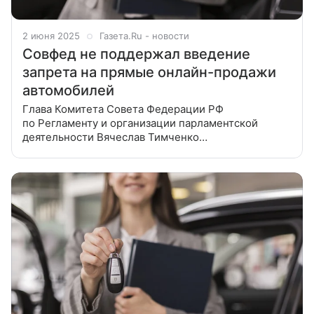
2 июня 2025
Газета.Ru - новости
Совфед не поддержал введение
запрета на прямые онлайн-продажи
автомобилей
Глава Комитета Совета Федерации РФ
по Регламенту и организации парламентской
деятельности Вячеслав Тимченко
прокомментировал порталу «СенатИнформ»
инициативу Ассоциации «Российские
автомобильные дилеры» (РоАД) ввести