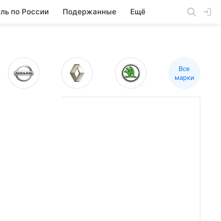
ль по России
Подержанные
Ещё
Все
марки