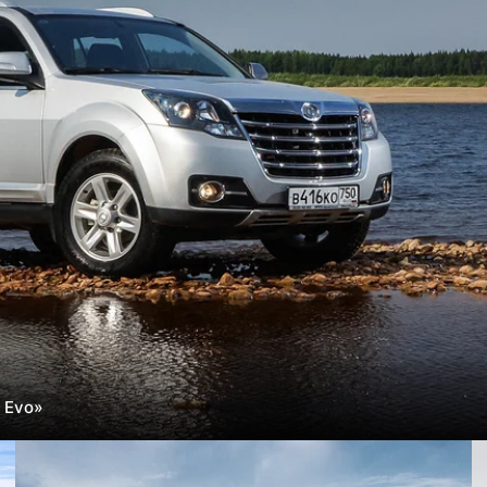
r Evo»