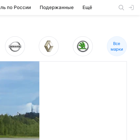
ль по России
Подержанные
Ещё
Все
марки