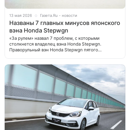
13 мая 2026
Газета.Ru - новости
Названы 7 главных минусов японского
вэна Honda Stepwgn
«За рулем» назвал 7 проблем, с которыми
столкнется владелец вэна Honda Stepwgn.
Праворульный вэн Honda Stepwgn пятого
поколения массово завозится в Россию с японских
аукционов. Несмотря на вместительный салон