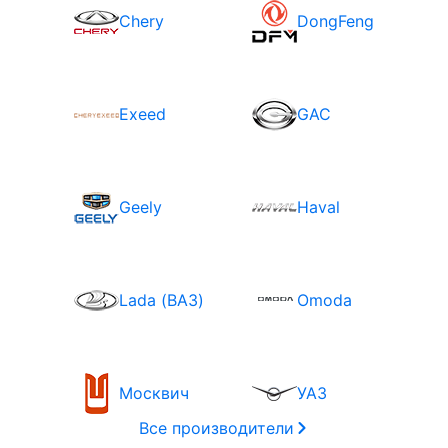
Chery
DongFeng
Exeed
GAC
Geely
Haval
Lada (ВАЗ)
Omoda
Москвич
УАЗ
Все производители