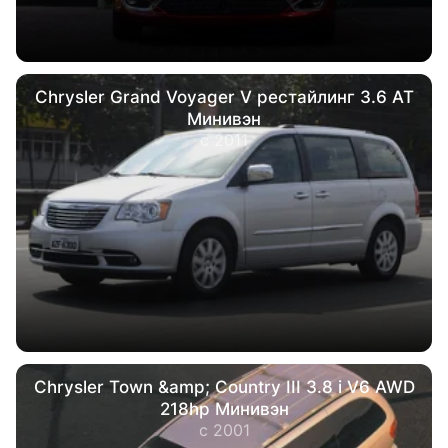
Chrysler Grand Voyager V рестайлинг 3.6 AT
Минивэн
с 2011
Chrysler Town &amp; Country III 3.8 i V6 AWD
218hp Минивэн
с 2001