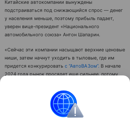
Китайские автокомпании вынуждены
подстраиваться под снижающийся спрос — денег
у населения меньше, поэтому прибыль падает,
уверен вице-президент «Национального
автомобильного союза» Антон Шапарин.
«Сейчас эти компании насыщают верхние ценовые
ниши, затем начнут уходить в тыловые, где им
придется конкурировать
с “АвтоВАЗом”.
В начале
2024 года рынок просядет еще сильнее, потому
что кредитные деньги недоступны населению, и
здесь есть курсовые риски», — заключил он.
Денис Буденков
Цены
Иномарки
Рынок