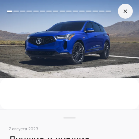
7 августа 2023
Лучшие и худшие
автомобили для перевозки
детей в автокреслах
Эксперты Cars.com рассказали, какие
новинки 2023 года в разных классах
наиболее удобны для размещения
маленьких пассажиров и какие совсем
неудобны
Дети
Лайфстайл
Иномарки
7 августа 2023
Поделиться