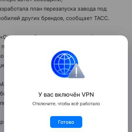
азработала план перезапуска завода под
обилей других брендов, сообщает ТАСС.
 «Соллерс» обсуждает с компанией
 производства автомобилей
возможность выкупа доли в совместном
или в пресс-службе «Соллерс авто».
я Mazda рассматривает возможность
билей на предприятии в российском
У вас включ
ён
V
P
N
поставок.
Отключите, чтобы всё работало
ор»
объявила о закрытии
сборочной
Готово