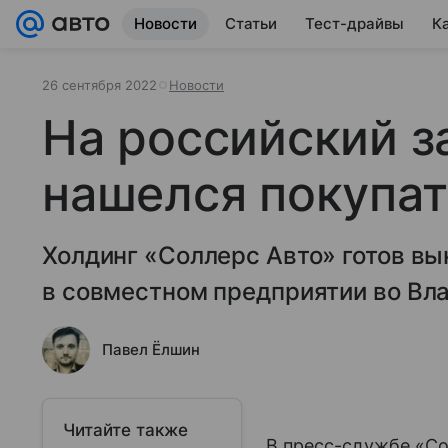
Новости
Статьи
Тест-драйвы
К
26 сентября 2022
Новости
На российский з
нашелся покупа
Холдинг «Соллерс Авто» готов в
в совместном предприятии во Вл
Павел Ёлшин
Читайте также
В пресс-службе «Со