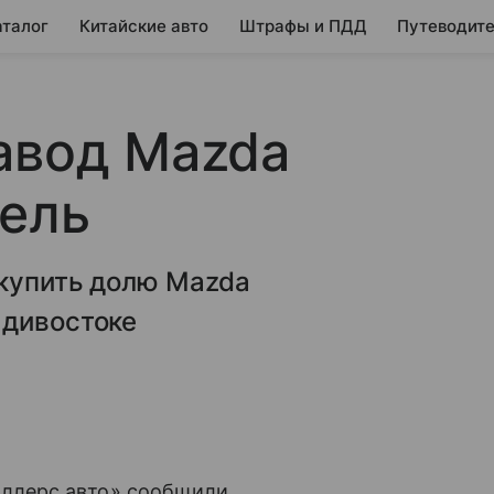
аталог
Китайские авто
Штрафы и ПДД
Путеводите
авод Mazda
тель
ыкупить долю Mazda
адивостоке
ллерс авто» сообщили,