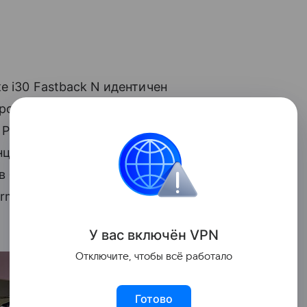
е i30 Fastback N идентичен
ровый турбомотор (250 л.с./353 Нм) с
Performance — добавляется 25 л.с.,
циала, увеличенные передние тормоза и
в базе — «18-шки» Michelin). До сотни i30
ormance — за 6.1). Максимальная
У вас включ
ён
V
P
N
Отключите, чтобы всё работало
Готово