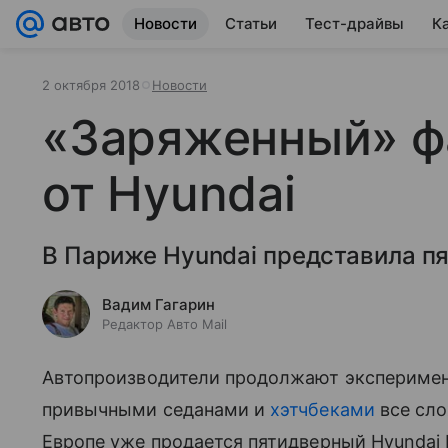
Новости
Статьи
Тест-драйвы
К
2 октября 2018
Новости
«Заряженный» фа
от Hyundai
В Париже Hyundai представила пя
Вадим Гагарин
Редактор Авто Mail
Автопроизводители продолжают эксперимент
привычными седанами и
хэтчбеками
все сло
Европе уже продается пятидверный Hyundai 