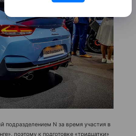
ый подразделением N за время участия в
ге», поэтому к подготовке «тридцатки»