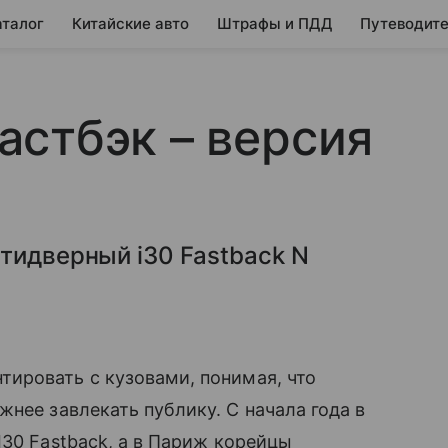
аталог
Китайские авто
Штрафы и ПДД
Путеводите
стбэк – версия
тидверный i30 Fastback N
ировать с кузовами, понимая, что
жнее завлекать публику. С начала года в
I30 Fastback, а в Париж корейцы