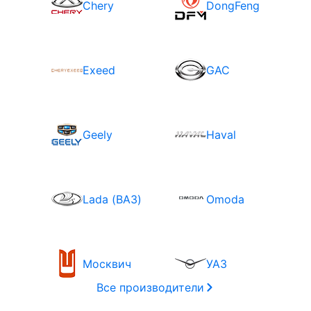
Chery
DongFeng
Exeed
GAC
Geely
Haval
Lada (ВАЗ)
Omoda
Москвич
УАЗ
Все производители