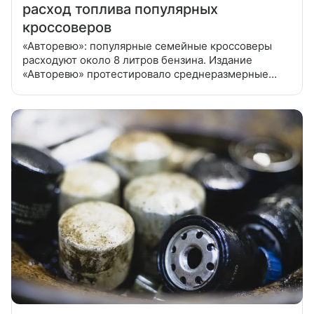
расход топлива популярных
кроссоверов
«Авторевю»: популярные семейные кроссоверы
расходуют около 8 литров бензина. Издание
«Авторевю» протестировало среднеразмерные
кроссоверы «Москвич М70», Geely Atlas и Dongfeng
Huge. В рамках теста эксперты