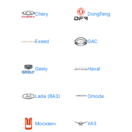
Chery
DongFeng
Exeed
GAC
Geely
Haval
Lada (ВАЗ)
Omoda
Москвич
УАЗ