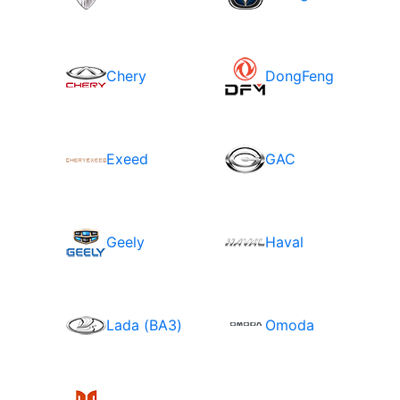
Chery
DongFeng
Exeed
GAC
Geely
Haval
Lada (ВАЗ)
Omoda