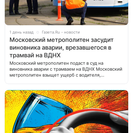
1 день назад
Газета.Ru - новости
Московский метрополитен засудит
виновника аварии, врезавшегося в
трамвай на ВДНХ
Московский метрополитен подаст в суд на
виновника аварии с трамваем на ВДНХ Московский
метрополитен взыщет ущерб с водителя,
въехавшего в трамвай 17-го маршрута, сообщает
Telegram-канал «Дептранс. Оперативно».