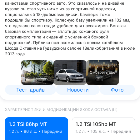
качествами спортивного авто. Это сказалось и на дизайне
кузова: он стал чуть ниже из-за спортивной подвески,
опциональный 18-дюймовые диски, бамперы тоже
подошли бы спорткару. Колесную базу увеличили на 102 мм,
что сделало салон сзади удобнее для пассажиров. Богатая
базовая комплектация — вплоть до кожаного руля
спортивного типа и сидений с усиленной боковой
поддержкой. Публика познакомилась с новым хэтчбеком
Шкода Октавия на Гудвудском салоне (Великобритания) в июле
2013 года.
Смотреть все
Тест-драйв
Новости
Фото
ХАРАКТЕРИСТИКИ И МОДИФИКАЦИИ SKODA OCTAVIA (III)
1.2 TSI 86hp MT
1.2 TSI 105hp MT
1.2 л. • 86 л.с. • Передний
1.2 л. • 105 л.с. • Передний