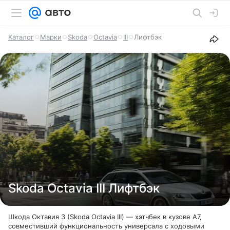
Каталог
Марки
Skoda
Octavia
III
Лифтбэк
Skoda Octavia III Лифтбэк
Шкода Октавия 3 (Skoda Octavia III) — хэтчбек в кузове А7,
совместивший функциональность универсала с ходовыми