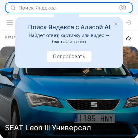
Поиск Яндекса
Поиск Яндекса с Алисой AI
Найдёт ответ, картинку или видео —
Каталог
Марки
SEAT
Leon
III
Универсал
быстро и точно
Попробовать
SEAT Leon III Универсал