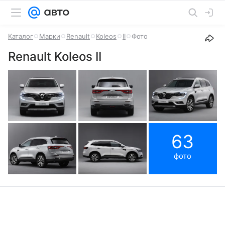
Каталог
Марки
Renault
Koleos
II
Фото
Renault Koleos II
63
фото