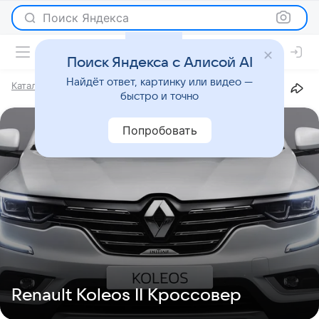
Поиск Яндекса
Поиск Яндекса с Алисой AI
Найдёт ответ, картинку или видео —
Каталог
Марки
Renault
Koleos
II
Кроссовер
быстро и точно
Попробовать
Renault Koleos II Кроссовер