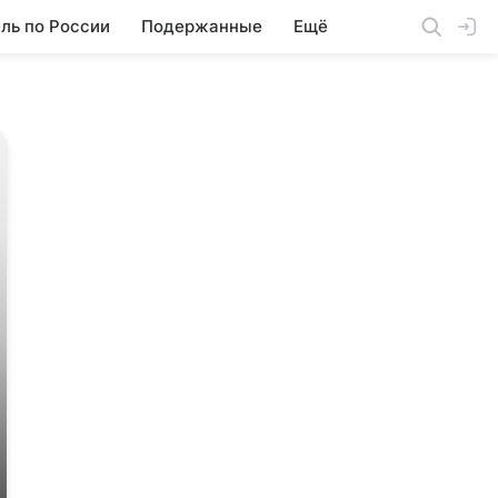
ль по России
Подержанные
Ещё