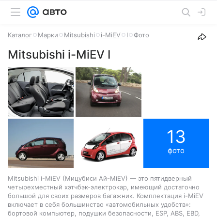
Каталог
Марки
Mitsubishi
i-MiEV
I
Фото
Mitsubishi i-MiEV I
13
фото
Mitsubishi i-MiEV (Мицубиси Ай-MiEV) — это пятидверный
четырехместный хэтчбэк-электрокар, имеющий достаточно
большой для своих размеров багажник. Комплектация i-MiEV
включает в себя большинство «автомобильных удобств»:
бортовой компьютер, подушки безопасности, ESP, ABS, EBD,