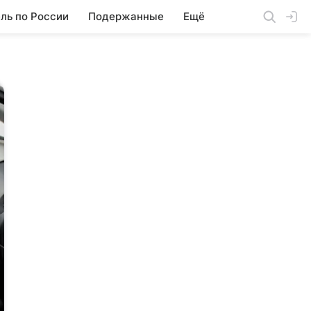
ль по России
Подержанные
Ещё