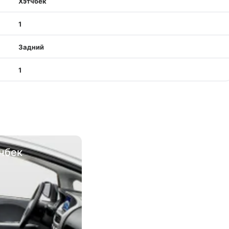
Хэтчбек
1
Задний
1
тчбек