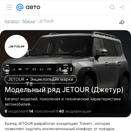
Каталог
Марки
JETOUR
JETOUR
•
Энциклопедия марки
Модельный ряд JETOUR (Джeтур)
Каталог моделей, поколения и технические характеристики
автомобилей
8
моделей
14
поколений
40
модификаций
Бренд JETOUR разработал концепцию Travel+, которая
позволяет ощутить исключительный комфорт от поездок.