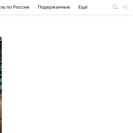
ль по России
Подержанные
Ещё