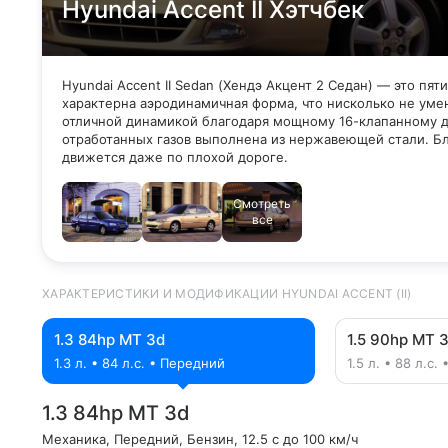
Hyundai Accent II Хэтчбек
Hyundai Accent II Sedan (Хендэ Акцент 2 Седан) — это пя
характерна аэродинамичная форма, что нисколько не умен
отличной динамикой благодаря мощному 16-клапанному д
отработанных газов выполнена из нержавеющей стали. Б
движется даже по плохой дороге.
Смотреть
все
ХАРАКТЕРИСТИКИ И МОДИФИКАЦИИ HYUNDAI ACCENT (II)
1.3 84hp MT 3d
1.5 90hp MT 
1.3 л. • 84 л.с. • Передний
1.5 л. • 88 л.с
1.3 84hp MT 3d
Механика
, Передний
, Бензин
, 12.5 с до 100 км/ч