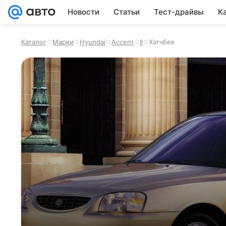
Новости
Статьи
Тест-драйвы
К
Каталог
Марки
Hyundai
Accent
II
Хэтчбек