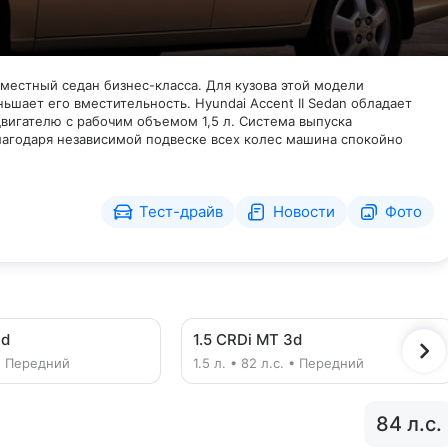
тиместный седан бизнес-класса. Для кузова этой модели
ьшает его вместительность. Hyundai Accent II Sedan обладает
вигателю с рабочим объемом 1,5 л. Система выпуска
лагодаря независимой подвеске всех колес машина спокойно
Тест-драйв
Новости
Фото
3d
1.5 CRDi MT 3d
. • Передний
1.5 л. • 82 л.с. • Передний
84 л.с.