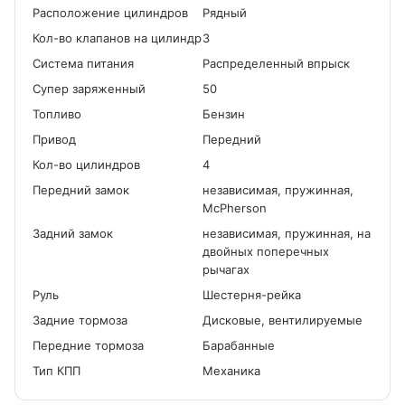
Расположение цилиндров
Рядный
Кол-во клапанов на цилиндр
3
Система питания
Распределенный впрыск
Cупер заряженный
50
Топливо
Бензин
Привод
Передний
Кол-во цилиндров
4
Передний замок
независимая, пружинная,
McPherson
Задний замок
независимая, пружинная, на
двойных поперечных
рычагах
Руль
Шестерня-рейка
Задние тормоза
Дисковые, вентилируемые
Передние тормоза
Барабанные
Тип КПП
Механика