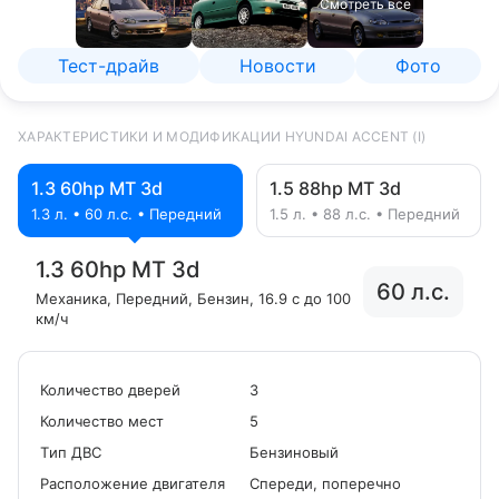
Смотреть все
Тест-драйв
Новости
Фото
ХАРАКТЕРИСТИКИ И МОДИФИКАЦИИ HYUNDAI ACCENT (I)
1.3 60hp MT 3d
1.5 88hp MT 3d
1.3 л. • 60 л.с. • Передний
1.5 л. • 88 л.с. • Передний
1.3 60hp MT 3d
60 л.с.
Механика
, Передний
, Бензин
, 16.9 с до 100
км/ч
Количество дверей
3
Количество мест
5
Tип ДВС
Бензиновый
Расположение двигателя
Спереди, поперечно