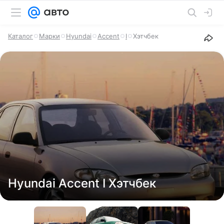
Каталог
Марки
Hyundai
Accent
I
Хэтчбек
Hyundai Accent I Хэтчбек