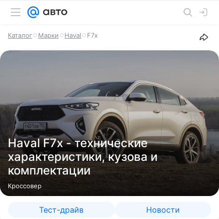
Каталог
Марки
Haval
F7x
Haval F7x - технические
характеристики, кузова и
комплектации
Кроссовер
Тест-драйв
Новости