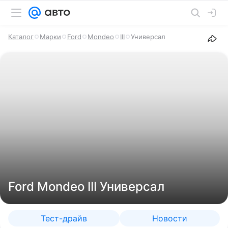
Каталог
Марки
Ford
Mondeo
III
Универсал
Ford Mondeo III Универсал
Тест-драйв
Новости