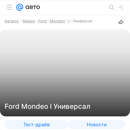
Каталог
Марки
Ford
Mondeo
I
Универсал
Ford Mondeo I Универсал
Тест-драйв
Новости