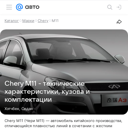
Каталог
Марки
Chery
M11
Chery M11 - технические
характеристики, кузова и
комплектации
Хэтчбек, Седан
Chery M11 (Чери М11) — автомобиль китайского производства,
отличающийся плавностью линий в сочетании с жестким