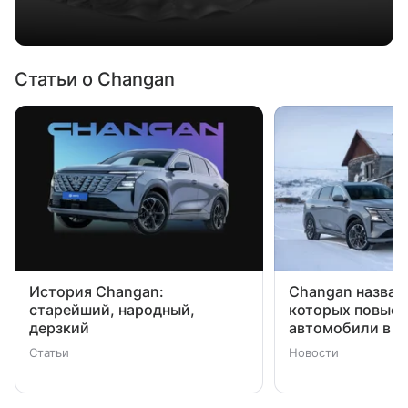
Статьи о Changan
История Changan:
Changan назвал
старейший, народный,
которых повыси
дерзкий
автомобили в Р
Статьи
Новости